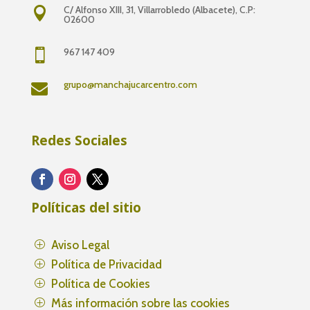
C/ Alfonso XIII, 31, Villarrobledo (Albacete), C.P:

02600
967 147 409

grupo@manchajucarcentro.com

Redes Sociales
Políticas del sitio
Aviso Legal
P
Política de Privacidad
P
Política de Cookies
P
Más información sobre las cookies
P