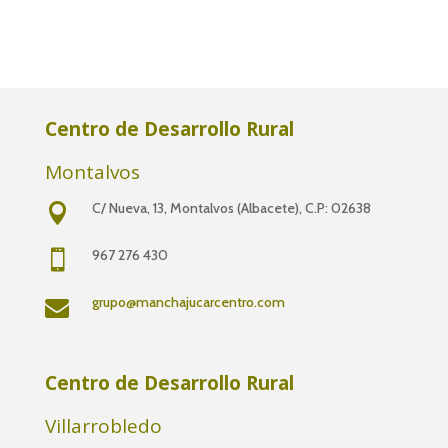
Centro de Desarrollo Rural
Montalvos
C/ Nueva, 13,
Montalvos (Albacete), C.P: 02638

967 276 430

grupo@manchajucarcentro.com

Centro de Desarrollo Rural
Villarrobledo