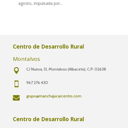
agosto, impulsada por...
Centro de Desarrollo Rural
Montalvos
C/ Nueva, 13,
Montalvos (Albacete), C.P: 02638

967 276 430

grupo@manchajucarcentro.com

Centro de Desarrollo Rural