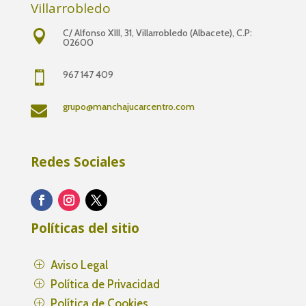
Villarrobledo
C/ Alfonso XIII, 31, Villarrobledo (Albacete), C.P:

02600
967 147 409

grupo@manchajucarcentro.com

Redes Sociales
Políticas del sitio
Aviso Legal
P
Política de Privacidad
P
Política de Cookies
P